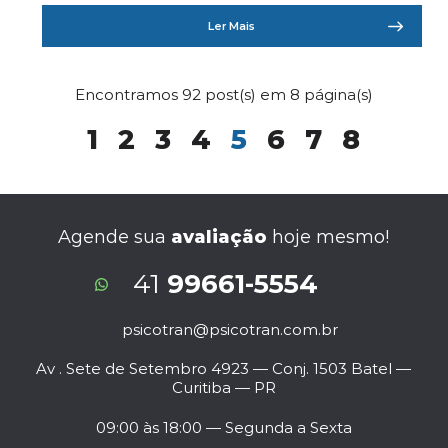
Ler Mais
Encontramos 92 post(s) em 8 página(s)
1
2
3
4
5
6
7
8
Agende sua
avaliação
hoje mesmo!
41
99661-5554
psicotran@psicotran.com.br
Av . Sete de Setembro 4923 — Conj. 1503
Batel —
Curitiba — PR
09:00 às 18:00 — Segunda a Sexta