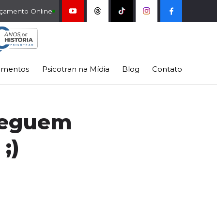
çamento Online
imentos
Psicotran na Mídia
Blog
Contato
seguem
s
;)