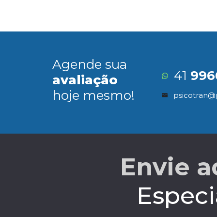
Agende sua
41
996
avaliação
hoje mesmo!
psicotran@
Envie a
Especi