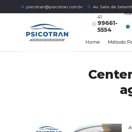
psicotran@psicotran.com.br
Av. Sete de Setemb
Ate
41
99661-
5554
Home
Método Ps
Cente
a
A