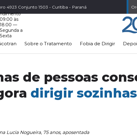
ro 4923 Conjunto 1503 - Curitiba - Paraná
Or
ndimento
09:00 às
18:00 —
Segunda a
Sexta
icotran
Sobre o Tratamento
Fobia de Dirigir
Depo
nas de pessoas con
gora
dirigir sozinha
na Lucia Nogueira, 75 anos, aposentada